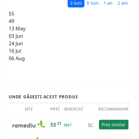
3 luni
6 luni
1 an
2 ani
55
49
13 May
03 Jun
24 Jun
16 Jul
06 Aug
UNDE GĂSEȘTI ACEST PRODUS
SITE
PREȚ
VERIFICAT
RECOMANDARE
21
53
ieri
Preț similar