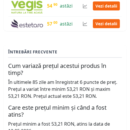
90
54
astăzi
Vezi detalii
00
57
astăzi
Vezi detalii
ÎNTREBĂRI FRECVENTE
Cum variază prețul acestui produs în
timp?
În ultimele 85 zile am înregistrat 6 puncte de preț.
Prețul a variat între minim 53,21 RON și maxim
53,21 RON. Prețul actual este 53,21 RON.
Care este prețul minim și când a fost
atins?
Prețul minim a fost 53,21 RON, atins la data de