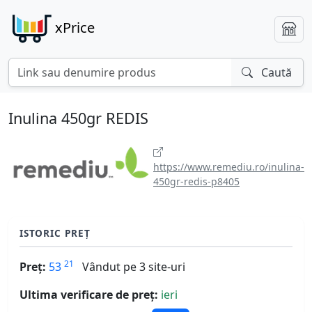
xPrice
Caută
Inulina 450gr REDIS
https://www.remediu.ro/inulina-
450gr-redis-p8405
ISTORIC PREȚ
21
Preț:
53
Vândut pe 3 site-uri
Ultima verificare de preț:
ieri