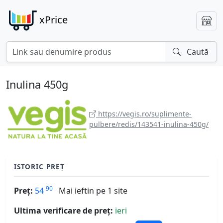
xPrice
Caută
Inulina 450g
https://vegis.ro/suplimente-
pulbere/redis/143541-inulina-450g/
ISTORIC PREȚ
90
Preț:
54
Mai ieftin pe 1 site
Ultima verificare de preț:
ieri