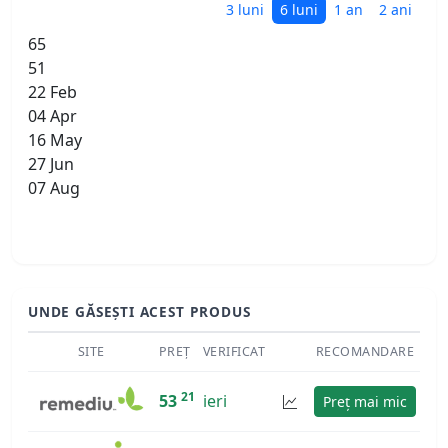
3 luni
6 luni
1 an
2 ani
65
51
22 Feb
04 Apr
16 May
27 Jun
07 Aug
UNDE GĂSEȘTI ACEST PRODUS
SITE
PREȚ
VERIFICAT
RECOMANDARE
21
53
ieri
Preț mai mic