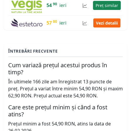
90
54
ieri
Preț similar
00
57
ieri
Vezi detalii
ÎNTREBĂRI FRECVENTE
Cum variază prețul acestui produs în
timp?
În ultimele 166 zile am înregistrat 13 puncte de
preț. Prețul a variat între minim 54,90 RON și maxim
62,90 RON. Prețul actual este 54,90 RON.
Care este prețul minim și când a fost
atins?
Prețul minim a fost 54,90 RON, atins la data de
26.02.2026.