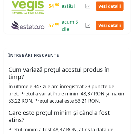
90
54
astăzi
Vezi detalii
acum 5
00
57
Vezi detalii
zile
ÎNTREBĂRI FRECVENTE
Cum variază prețul acestui produs în
timp?
În ultimele 347 zile am înregistrat 23 puncte de
preț. Prețul a variat între minim 48,37 RON și maxim
53,22 RON. Prețul actual este 53,21 RON.
Care este prețul minim și când a fost
atins?
Prețul minim a fost 48,37 RON, atins la data de