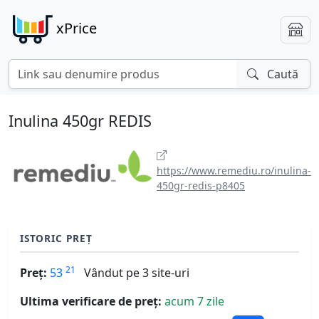
xPrice
Caută
Inulina 450gr REDIS
https://www.remediu.ro/inulina-
450gr-redis-p8405
ISTORIC PREȚ
21
Preț:
53
Vândut pe 3 site-uri
Ultima verificare de preț:
acum 7 zile