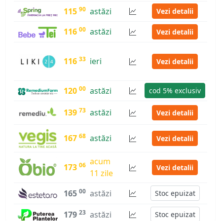
90
115
astăzi
Vezi detalii
00
116
astăzi
Vezi detalii
33
116
ieri
Vezi detalii
00
120
astăzi
cod 5% exclusiv
73
139
astăzi
Vezi detalii
68
167
astăzi
Vezi detalii
acum
06
173
Vezi detalii
11 zile
00
165
astăzi
Stoc epuizat
23
179
astăzi
Stoc epuizat