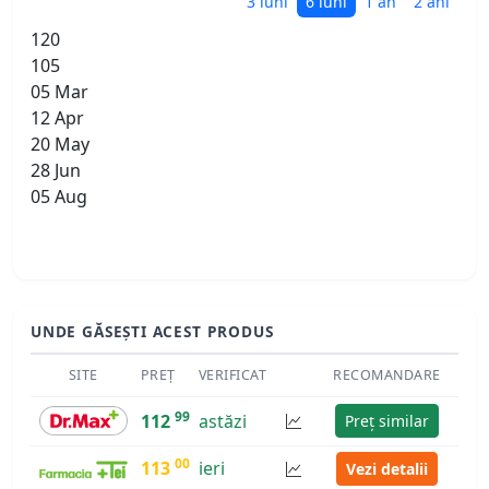
3 luni
6 luni
1 an
2 ani
120
105
05 Mar
12 Apr
20 May
28 Jun
05 Aug
UNDE GĂSEȘTI ACEST PRODUS
SITE
PREȚ
VERIFICAT
RECOMANDARE
99
112
astăzi
Preț similar
00
113
ieri
Vezi detalii