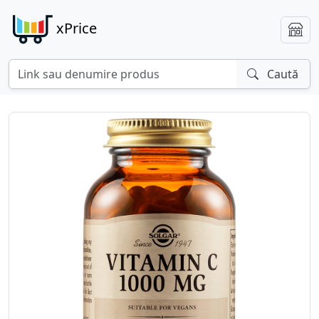
xPrice
Caută