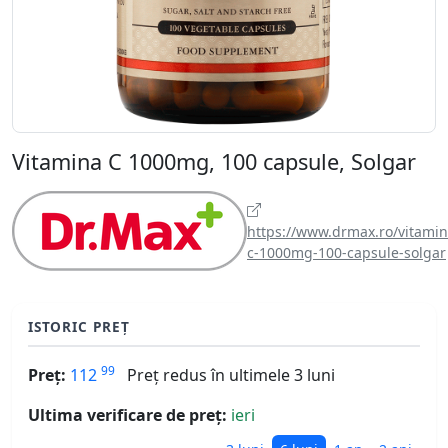
Vitamina C 1000mg, 100 capsule, Solgar
https://www.drmax.ro/vitamin
c-1000mg-100-capsule-solgar
ISTORIC PREȚ
99
Preț:
112
Preț redus în ultimele 3 luni
Ultima verificare de preț:
ieri