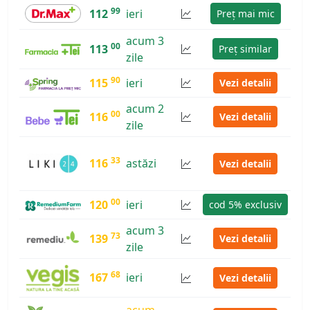
99
112
ieri
Preț mai mic
acum 3
00
113
Preț similar
zile
90
115
ieri
Vezi detalii
acum 2
00
116
Vezi detalii
zile
33
116
astăzi
Vezi detalii
00
120
ieri
cod 5% exclusiv
acum 3
73
139
Vezi detalii
zile
68
167
ieri
Vezi detalii
acum