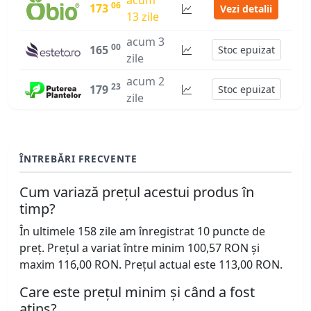
06
173
Vezi detalii
13 zile
acum 3
00
165
Stoc epuizat
zile
acum 2
23
179
Stoc epuizat
zile
ÎNTREBĂRI FRECVENTE
Cum variază prețul acestui produs în
timp?
În ultimele 158 zile am înregistrat 10 puncte de
preț. Prețul a variat între minim 100,57 RON și
maxim 116,00 RON. Prețul actual este 113,00 RON.
Care este prețul minim și când a fost
atins?