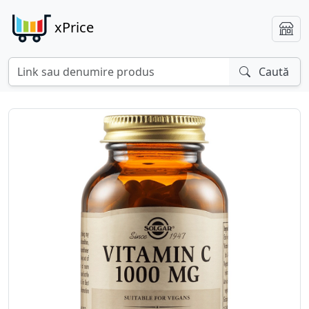
xPrice
Caută