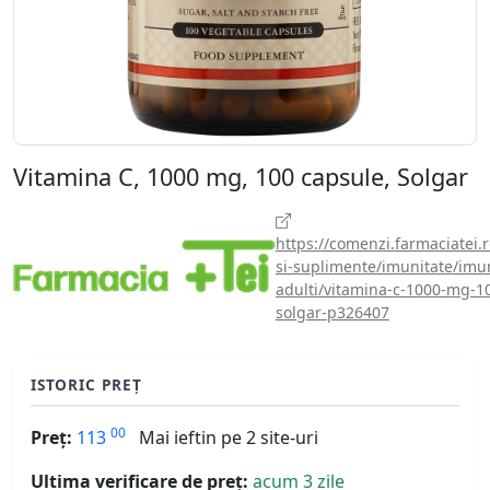
Vitamina C, 1000 mg, 100 capsule, Solgar
https://comenzi.farmaciatei.
si-suplimente/imunitate/imun
adulti/vitamina-c-1000-mg-1
solgar-p326407
ISTORIC PREȚ
00
Preț:
113
Mai ieftin pe 2 site-uri
Ultima verificare de preț:
acum 3 zile