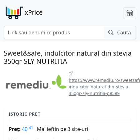
xPrice
Caută
Sweet&safe, indulcitor natural din stevia
350gr SLY NUTRITIA
https://www.remediu.ro/sweetsaf
indulcitor-natural-din-stevia-
350gr-sly-nutritia-p8589
ISTORIC PREȚ
41
Preț:
40
Mai ieftin pe 3 site-uri