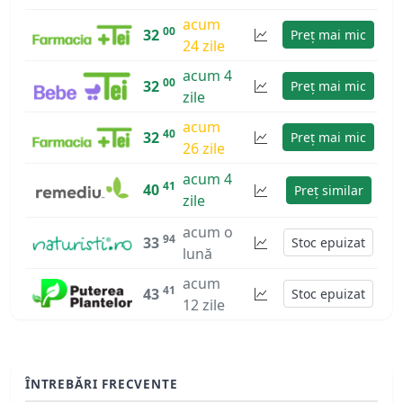
acum
00
32
Preț mai mic
24 zile
acum 4
00
32
Preț mai mic
zile
acum
40
32
Preț mai mic
26 zile
acum 4
41
40
Preț similar
zile
acum o
94
33
Stoc epuizat
lună
acum
41
43
Stoc epuizat
12 zile
ÎNTREBĂRI FRECVENTE