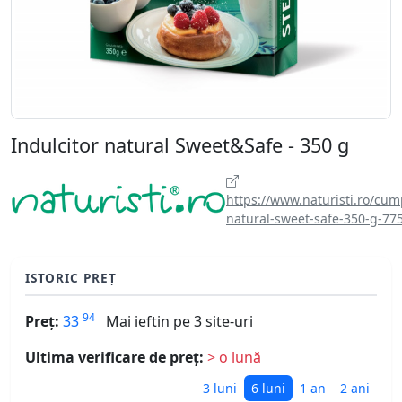
Indulcitor natural Sweet&Safe - 350 g
https://www.naturisti.ro/cum
natural-sweet-safe-350-g-77
ISTORIC PREȚ
94
Preț:
33
Mai ieftin pe 3 site-uri
Ultima verificare de preț:
> o lună
3 luni
6 luni
1 an
2 ani