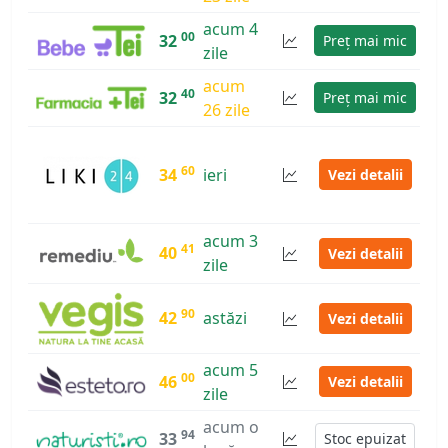
acum 4
00
32
Preț mai mic
zile
acum
40
32
Preț mai mic
26 zile
60
34
ieri
Vezi detalii
acum 3
41
40
Vezi detalii
zile
90
42
astăzi
Vezi detalii
acum 5
00
46
Vezi detalii
zile
acum o
94
33
Stoc epuizat