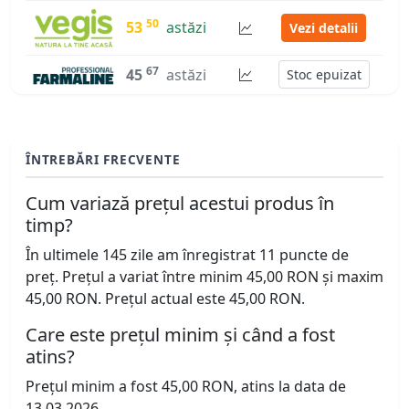
50
53
astăzi
Vezi detalii
67
45
astăzi
Stoc epuizat
ÎNTREBĂRI FRECVENTE
Cum variază prețul acestui produs în
timp?
În ultimele 145 zile am înregistrat 11 puncte de
preț. Prețul a variat între minim 45,00 RON și maxim
45,00 RON. Prețul actual este 45,00 RON.
Care este prețul minim și când a fost
atins?
Prețul minim a fost 45,00 RON, atins la data de
13.03.2026.