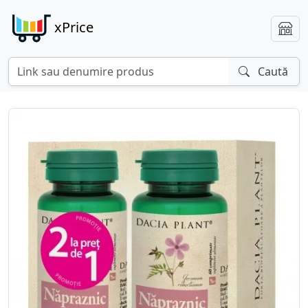
xPrice
Caută