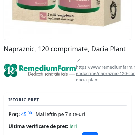
Napraznic, 120 comprimate, Dacia Plant
https://www.remediumfarm.ro
endocrine/napraznic-120-co
dacia-plant
ISTORIC PREȚ
00
Preț:
45
Mai ieftin pe 7 site-uri
Ultima verificare de preț:
ieri