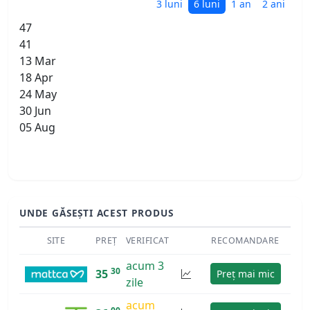
3 luni
6 luni
1 an
2 ani
47
41
13 Mar
18 Apr
24 May
30 Jun
05 Aug
UNDE GĂSEȘTI ACEST PRODUS
SITE
PREȚ
VERIFICAT
RECOMANDARE
acum 3
30
35
Preț mai mic
zile
acum