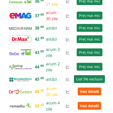
00
36
Preț mai mic
21 zile
acum
00
37
Preț mai mic
30 zile
00
38
astăzi
Preț mai mic
99
42
astăzi
Preț mai mic
acum 3
00
43
Preț mai mic
zile
acum 2
90
44
Preț mai mic
zile
00
45
astăzi
cod 5% exclusiv
acum
50
48
Vezi detalii
20 zile
acum 4
34
50
Vezi detalii
zile