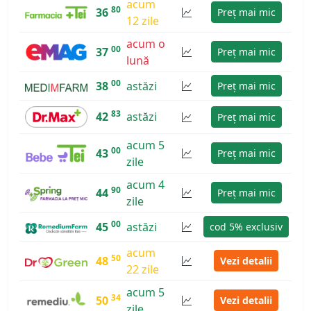
acum
80
36
Preț mai mic
12 zile
acum o
00
37
Preț mai mic
lună
00
38
astăzi
Preț mai mic
83
42
astăzi
Preț mai mic
acum 5
00
43
Preț mai mic
zile
acum 4
90
44
Preț mai mic
zile
00
45
astăzi
cod 5% exclusiv
acum
50
48
Vezi detalii
22 zile
acum 5
34
50
Vezi detalii
zile