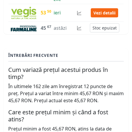
50
53
ieri
Vezi detalii
67
45
astăzi
Stoc epuizat
ÎNTREBĂRI FRECVENTE
Cum variază prețul acestui produs în
timp?
În ultimele 162 zile am înregistrat 12 puncte de
preț. Prețul a variat între minim 45,67 RON și maxim
45,67 RON. Prețul actual este 45,67 RON.
Care este prețul minim și când a fost
atins?
Prețul minim a fost 45,67 RON, atins la data de