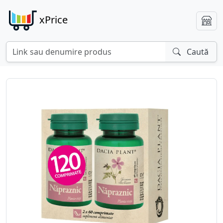
xPrice
Caută