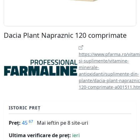
Dacia Plant Napraznic 120 comprimate
https://www.pfarma.ro/vitam
si-suplimente/vitamine-
minerale-
antioxidanti/suplimente-din-
plante/dacia-plant-napraznic
120-comprimate-a001511.ht
ISTORIC PREȚ
67
Preț:
45
Mai ieftin pe 8 site-uri
Ultima verificare de preț:
ieri