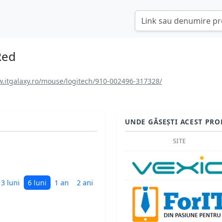
Red
.itgalaxy.ro/mouse/logitech/910-002496-317328/
UNDE GĂSEȘTI ACEST PRO
SITE
3 luni
6 luni
1 an
2 ani