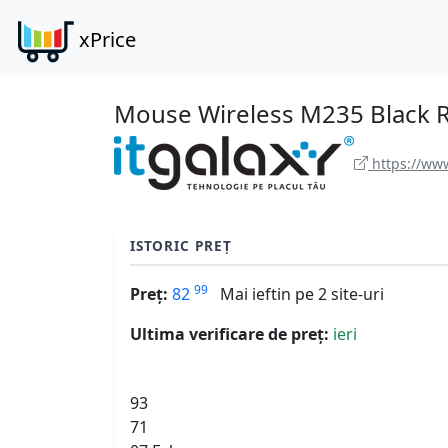
xPrice
Mouse Wireless M235 Black 
https://www
ISTORIC PREȚ
99
Preț:
82
Mai ieftin pe 2 site-uri
Ultima verificare de preț:
ieri
93
71