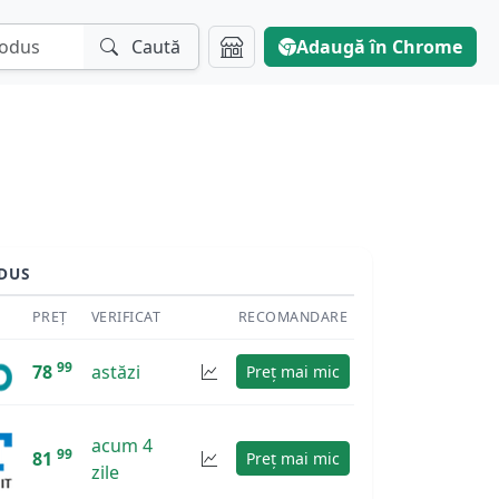
Caută
Adaugă în Chrome
DUS
PREȚ
VERIFICAT
RECOMANDARE
99
78
astăzi
Preț mai mic
acum 4
99
81
Preț mai mic
zile