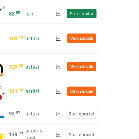
99
82
ieri
Preț similar
99
108
astăzi
Vezi detalii
99
129
astăzi
Vezi detalii
04
131
astăzi
Vezi detalii
81
92
astăzi
Stoc epuizat
acum o
99
139
Stoc epuizat
lună