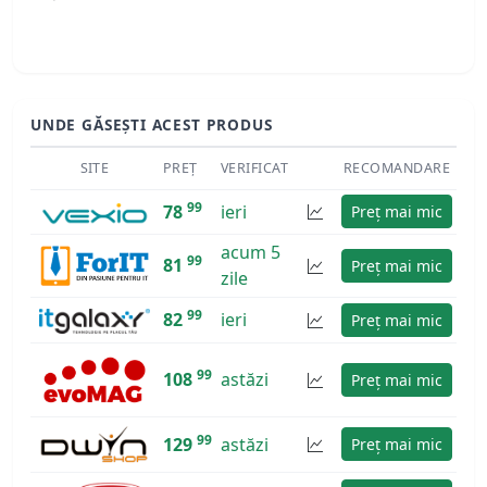
UNDE GĂSEȘTI ACEST PRODUS
SITE
PREȚ
VERIFICAT
RECOMANDARE
99
78
ieri
Preț mai mic
acum 5
99
81
Preț mai mic
zile
99
82
ieri
Preț mai mic
99
108
astăzi
Preț mai mic
99
129
astăzi
Preț mai mic