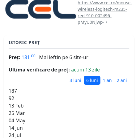
https://www.cel.ro/mouse-
wireless-logitech-m235-
red-910-002496-
pMyU0Njwp-l/
ISTORIC PREȚ
00
Preț:
181
Mai ieftin pe 6 site-uri
Ultima verificare de preț:
acum 13 zile
3 luni
6 luni
1 an
2 ani
187
92
13 Feb
25 Mar
04 May
14 Jun
24 Jul