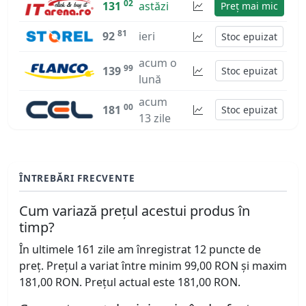
02
131
astăzi
Preț mai mic
81
92
ieri
Stoc epuizat
acum o
99
139
Stoc epuizat
lună
acum
00
181
Stoc epuizat
13 zile
ÎNTREBĂRI FRECVENTE
Cum variază prețul acestui produs în
timp?
În ultimele 161 zile am înregistrat 12 puncte de
preț. Prețul a variat între minim 99,00 RON și maxim
181,00 RON. Prețul actual este 181,00 RON.