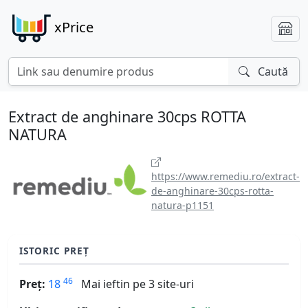
xPrice
Caută
Extract de anghinare 30cps ROTTA
NATURA
https://www.remediu.ro/extract-
de-anghinare-30cps-rotta-
natura-p1151
ISTORIC PREȚ
46
Preț:
18
Mai ieftin pe 3 site-uri