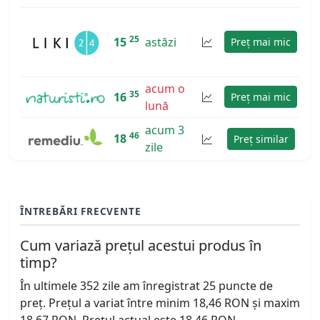
25
15
astăzi
Preț mai mic
acum o
35
16
Preț mai mic
lună
acum 3
46
18
Preț similar
zile
ÎNTREBĂRI FRECVENTE
Cum variază prețul acestui produs în
timp?
În ultimele 352 zile am înregistrat 25 puncte de
preț. Prețul a variat între minim 18,46 RON și maxim