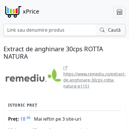
xPrice
Caută
Extract de anghinare 30cps ROTTA
NATURA
https://www.remediu.ro/extract-
de-anghinare-30cps-rotta-
natura-p1151
ISTORIC PREȚ
46
Preț:
18
Mai ieftin pe 3 site-uri