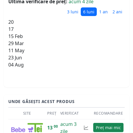
Ultima verificare de preț:
acum 4 zile
3 luni
6 luni
1 an
2 ani
20
17
15 Feb
29 Mar
11 May
23 Jun
04 Aug
UNDE GĂSEȘTI ACEST PRODUS
SITE
PREȚ
VERIFICAT
RECOMANDARE
acum 3
00
13
Preț mai mic
zile