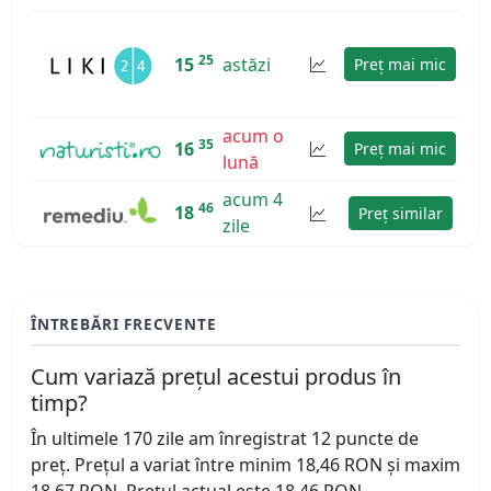
25
15
astăzi
Preț mai mic
acum o
35
16
Preț mai mic
lună
acum 4
46
18
Preț similar
zile
ÎNTREBĂRI FRECVENTE
Cum variază prețul acestui produs în
timp?
În ultimele 170 zile am înregistrat 12 puncte de
preț. Prețul a variat între minim 18,46 RON și maxim