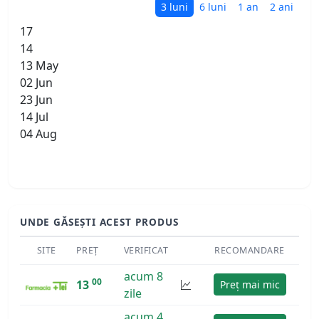
3 luni
6 luni
1 an
2 ani
17
14
13 May
02 Jun
23 Jun
14 Jul
04 Aug
UNDE GĂSEȘTI ACEST PRODUS
SITE
PREȚ
VERIFICAT
RECOMANDARE
acum 8
00
13
Preț mai mic
zile
acum 4