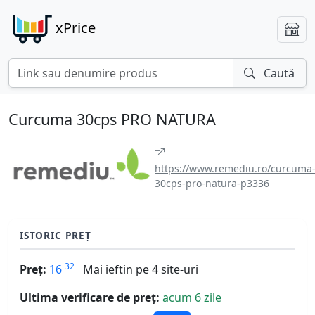
xPrice
Caută
Curcuma 30cps PRO NATURA
https://www.remediu.ro/curcuma
30cps-pro-natura-p3336
ISTORIC PREȚ
32
Preț:
16
Mai ieftin pe 4 site-uri
Ultima verificare de preț:
acum 6 zile