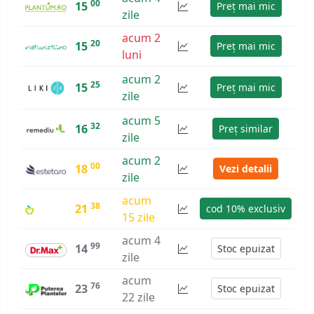
00
15
Preț mai mic
zile
acum 2
20
15
Preț mai mic
luni
acum 2
25
15
Preț mai mic
zile
acum 5
32
16
Preț similar
zile
acum 2
00
18
Vezi detalii
zile
acum
38
21
cod 10% exclusiv
15 zile
acum 4
99
14
Stoc epuizat
zile
acum
76
23
Stoc epuizat
22 zile