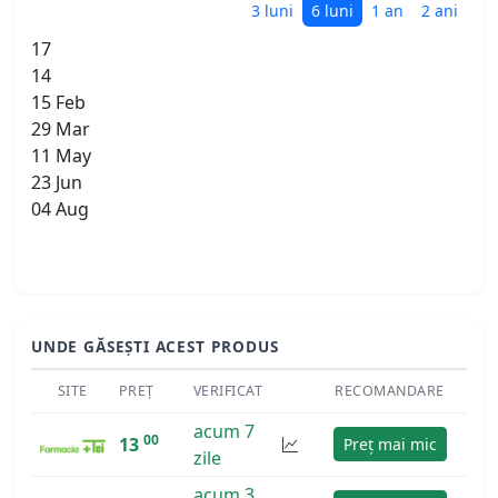
3 luni
6 luni
1 an
2 ani
17
14
15 Feb
29 Mar
11 May
23 Jun
04 Aug
UNDE GĂSEȘTI ACEST PRODUS
SITE
PREȚ
VERIFICAT
RECOMANDARE
acum 7
00
13
Preț mai mic
zile
acum 3