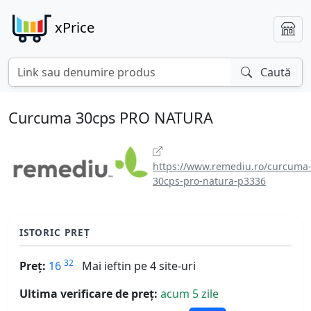
xPrice
Caută
Curcuma 30cps PRO NATURA
https://www.remediu.ro/curcuma
30cps-pro-natura-p3336
ISTORIC PREȚ
32
Preț:
16
Mai ieftin pe 4 site-uri
Ultima verificare de preț:
acum 5 zile