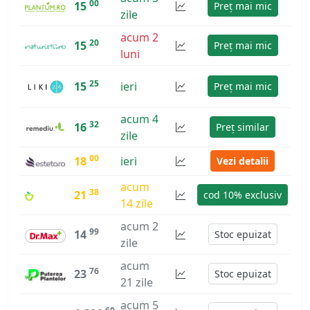
00
15
Preț mai mic
zile
acum 2
20
15
Preț mai mic
luni
25
15
ieri
Preț mai mic
acum 4
32
16
Preț similar
zile
00
18
ieri
Vezi detalii
acum
38
21
cod 10% exclusiv
14 zile
acum 2
99
14
Stoc epuizat
zile
acum
76
23
Stoc epuizat
21 zile
acum 5