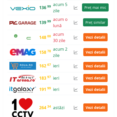
acum 5
99
136
Preț mai mic
zile
acum o
99
139
Preț similar
lună
acum
00
148
Vezi detalii
30 zile
acum 2
78
158
Vezi detalii
zile
67
162
ieri
Vezi detalii
97
183
ieri
Vezi detalii
99
191
ieri
Vezi detalii
34
264
astăzi
Vezi detalii