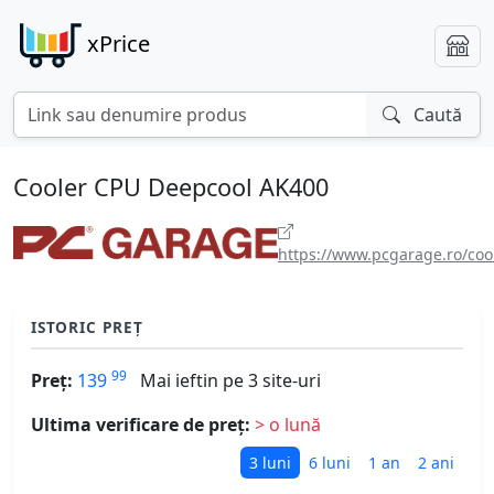
xPrice
Caută
Cooler CPU Deepcool AK400
https://www.pcgarage.ro/coo
ISTORIC PREȚ
99
Preț:
139
Mai ieftin pe 3 site-uri
Ultima verificare de preț:
> o lună
3 luni
6 luni
1 an
2 ani