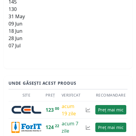
145
130
31 May
09 Jun
18 Jun
28 Jun
07 Jul
UNDE GĂSEȘTI ACEST PRODUS
SITE
PREȚ
VERIFICAT
RECOMANDARE
acum
00
123
Preț mai mic
19 zile
acum 7
22
124
Preț mai mic
zile