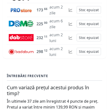
acum 2
66
173
Stoc epuizat
zile
acum 6
00
225
Stoc epuizat
zile
acum 2
11
232
Stoc epuizat
luni
acum 2
12
298
Stoc epuizat
luni
ÎNTREBĂRI FRECVENTE
Cum variază prețul acestui produs în
timp?
În ultimele 37 zile am înregistrat 4 puncte de preț.
Prețul a variat între minim 139,99 RON și maxim