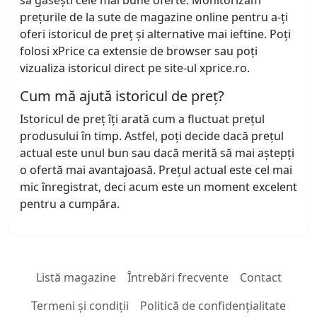
să găsești cele mai bune oferte. Monitorizăm
prețurile de la sute de magazine online pentru a-ți
oferi istoricul de preț și alternative mai ieftine. Poți
folosi xPrice ca extensie de browser sau poți
vizualiza istoricul direct pe site-ul xprice.ro.
Cum mă ajută istoricul de preț?
Istoricul de preț îți arată cum a fluctuat prețul
produsului în timp. Astfel, poți decide dacă prețul
actual este unul bun sau dacă merită să mai aștepți
o ofertă mai avantajoasă. Prețul actual este cel mai
mic înregistrat, deci acum este un moment excelent
pentru a cumpăra.
Listă magazine
Întrebări frecvente
Contact
Termeni și condiții
Politică de confidențialitate