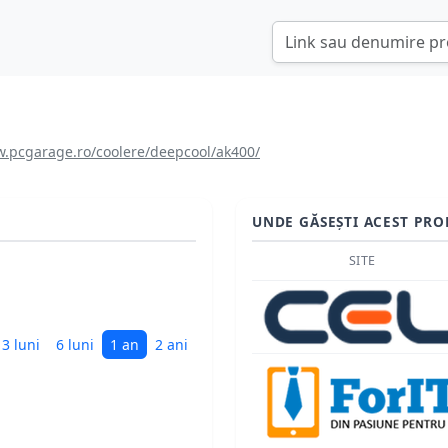
.pcgarage.ro/coolere/deepcool/ak400/
UNDE GĂSEȘTI ACEST PRO
SITE
3 luni
6 luni
1 an
2 ani