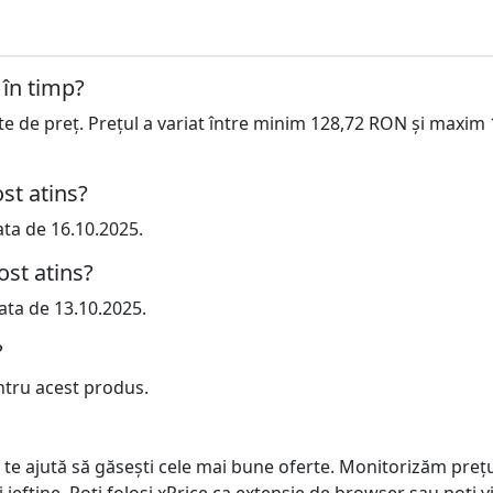
 în timp?
cte de preț. Prețul a variat între minim 128,72 RON și maxim
st atins?
ata de 16.10.2025.
ost atins?
ata de 13.10.2025.
?
ntru acest produs.
 te ajută să găsești cele mai bune oferte. Monitorizăm preț
ai ieftine. Poți folosi xPrice ca extensie de browser sau poți vi