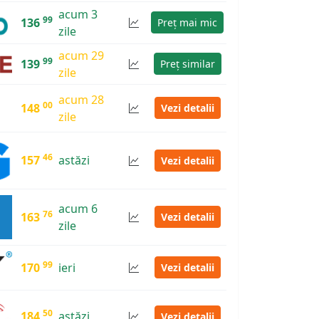
acum 3
99
136
Preț mai mic
zile
acum 29
99
139
Preț similar
zile
acum 28
00
148
Vezi detalii
zile
46
157
astăzi
Vezi detalii
acum 6
76
163
Vezi detalii
zile
99
170
ieri
Vezi detalii
50
184
astăzi
Vezi detalii