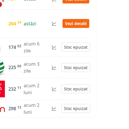
34
264
astăzi
Vezi detalii
acum 6
62
174
Stoc epuizat
zile
acum 3
00
225
Stoc epuizat
zile
acum 2
11
232
Stoc epuizat
luni
acum 2
12
298
Stoc epuizat
luni