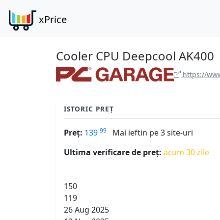
xPrice
Cooler CPU Deepcool AK400
https://www
ISTORIC PREȚ
99
Preț:
139
Mai ieftin pe 3 site-uri
Ultima verificare de preț:
acum 30 zile
150
119
26 Aug 2025