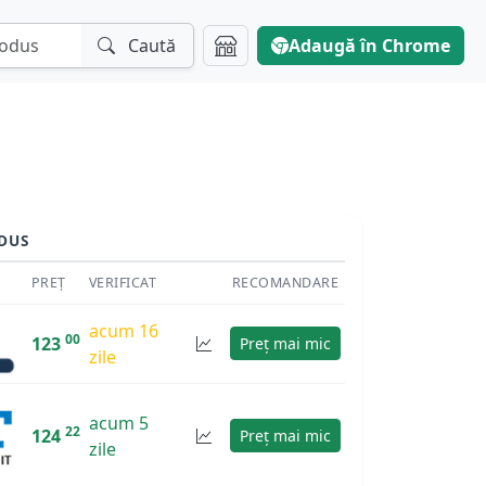
Caută
Adaugă în Chrome
DUS
PREȚ
VERIFICAT
RECOMANDARE
acum 16
00
123
Preț mai mic
zile
acum 5
22
124
Preț mai mic
zile