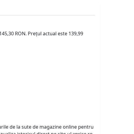
 145,30 RON. Prețul actual este 139,99
urile de la sute de magazine online pentru
zualiza istoricul direct pe site-ul xprice.ro.