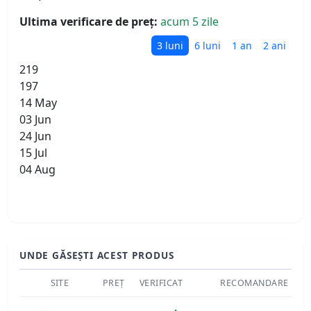
Ultima verificare de preț:
acum 5 zile
3 luni
6 luni
1 an
2 ani
219
197
14 May
03 Jun
24 Jun
15 Jul
04 Aug
UNDE GĂSEȘTI ACEST PRODUS
SITE
PREȚ
VERIFICAT
RECOMANDARE