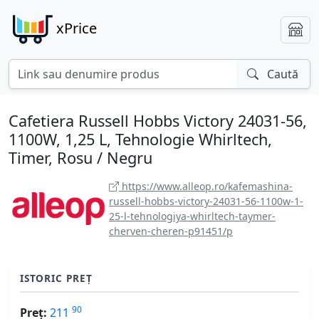
xPrice
Caută
Cafetiera Russell Hobbs Victory 24031-56,
1100W, 1,25 L, Tehnologie Whirltech,
Timer, Rosu / Negru
https://www.alleop.ro/kafemashina-
russell-hobbs-victory-24031-56-1100w-1-
25-l-tehnologiya-whirltech-taymer-
cherven-cheren-p91451/p
ISTORIC PREȚ
90
Preț:
211