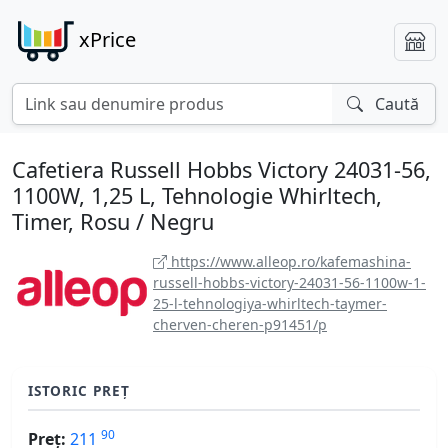
xPrice
Caută
Cafetiera Russell Hobbs Victory 24031-56,
1100W, 1,25 L, Tehnologie Whirltech,
Timer, Rosu / Negru
https://www.alleop.ro/kafemashina-
russell-hobbs-victory-24031-56-1100w-1-
25-l-tehnologiya-whirltech-taymer-
cherven-cheren-p91451/p
ISTORIC PREȚ
90
Preț:
211