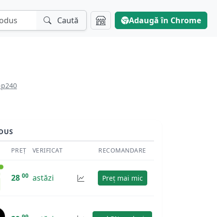
Caută
Adaugă în Chrome
-p240
DUS
PREȚ
VERIFICAT
RECOMANDARE
00
28
astăzi
Preț mai mic
99