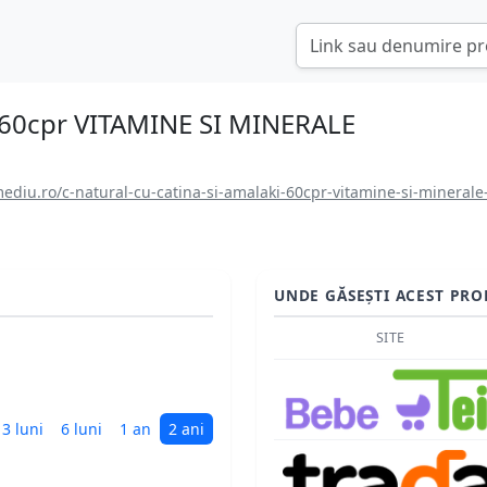
ki 60cpr VITAMINE SI MINERALE
diu.ro/c-natural-cu-catina-si-amalaki-60cpr-vitamine-si-minerale
UNDE GĂSEȘTI ACEST PRO
SITE
3 luni
6 luni
1 an
2 ani