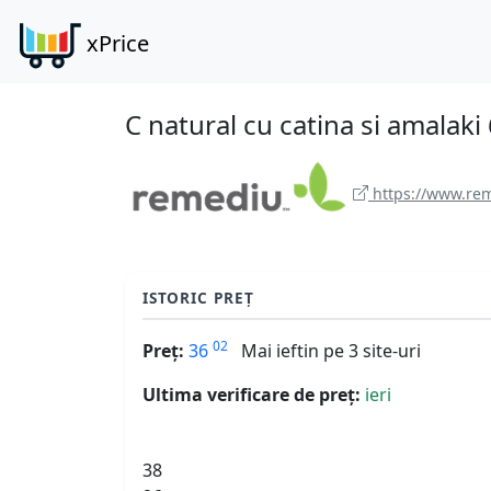
xPrice
C natural cu catina si amala
https://www.reme
ISTORIC PREȚ
02
Preț:
36
Mai ieftin pe 3 site-uri
Ultima verificare de preț:
ieri
38