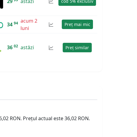
29
astăzi
cod 5% exclusiv
acum 2
94
34
Preț mai mic
luni
02
36
astăzi
Preț similar
36,02 RON. Prețul actual este 36,02 RON.