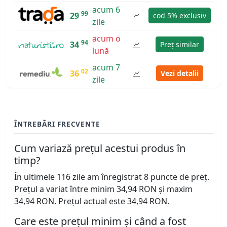
acum 6
99
29
cod 5% exclusiv
zile
acum o
94
34
Preț similar
lună
acum 7
02
36
Vezi detalii
zile
ÎNTREBĂRI FRECVENTE
Cum variază prețul acestui produs în
timp?
În ultimele 116 zile am înregistrat 8 puncte de preț.
Prețul a variat între minim 34,94 RON și maxim
34,94 RON. Prețul actual este 34,94 RON.
Care este prețul minim și când a fost