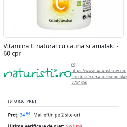
Vitamina C natural cu catina si amalaki -
60 cpr
https://www.naturisti.ro/cum
c-natural-cu-catina-si-amalak
7754856
ISTORIC PREȚ
94
Preț:
34
Mai ieftin pe 2 site-uri
Ultima verificare de preț:
> o lună