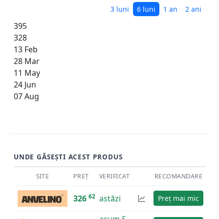
3 luni
6 luni
1 an
2 ani
395
328
13 Feb
28 Mar
11 May
24 Jun
07 Aug
UNDE GĂSEȘTI ACEST PRODUS
SITE
PREȚ
VERIFICAT
RECOMANDARE
62
326
astăzi
Preț mai mic
acum 5