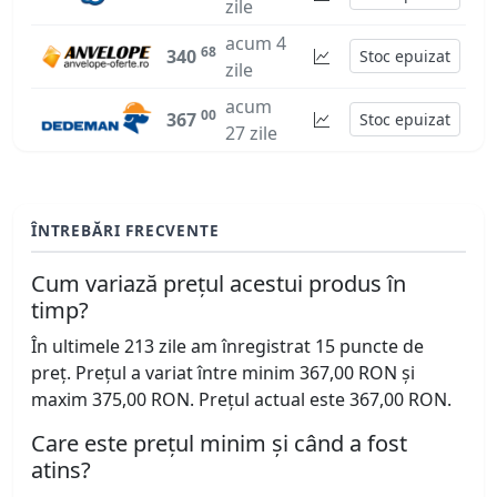
zile
acum 4
68
340
Stoc epuizat
zile
acum
00
367
Stoc epuizat
27 zile
ÎNTREBĂRI FRECVENTE
Cum variază prețul acestui produs în
timp?
În ultimele 213 zile am înregistrat 15 puncte de
preț. Prețul a variat între minim 367,00 RON și
maxim 375,00 RON. Prețul actual este 367,00 RON.
Care este prețul minim și când a fost
atins?