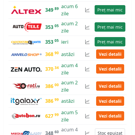
acum 6
89
349
Preț mai mic
zile
acum 2
05
353
Preț mai mic
zile
05
353
ieri
Preț mai mic
90
368
astăzi
Vezi detalii
acum 4
34
370
Vezi detalii
zile
acum 2
00
386
Vezi detalii
zile
99
386
astăzi
Vezi detalii
acum 5
99
627
Vezi detalii
zile
acum 4
60
348
Stoc epuizat