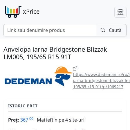
xPrice
Caută
Anvelopa iarna Bridgestone Blizzak
LM005, 195/65 R15 91T
https://www.dedeman.ro/ro/
iarna-bridgestone-blizzak-lm
195/65-r15-91t/p/1069217
ISTORIC PREȚ
00
Preț:
367
Mai ieftin pe 4 site-uri