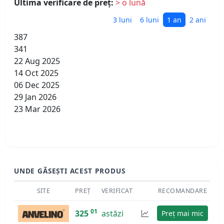
Ultima verificare de preț:
> o lună
3 luni
6 luni
1 an
2 ani
387
341
22 Aug 2025
14 Oct 2025
06 Dec 2025
29 Jan 2026
23 Mar 2026
UNDE GĂSEȘTI ACEST PRODUS
SITE
PREȚ
VERIFICAT
RECOMANDARE
01
325
astăzi
Preț mai mic