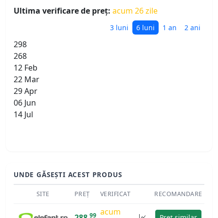
Ultima verificare de preț:
acum 26 zile
3 luni
6 luni
1 an
2 ani
298
268
12 Feb
22 Mar
29 Apr
06 Jun
14 Jul
UNDE GĂSEȘTI ACEST PRODUS
SITE
PREȚ
VERIFICAT
RECOMANDARE
acum
99
288
Preț similar