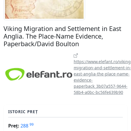
Viking Migration and Settlement in East
Anglia. The Place-Name Evidence,
Paperback/David Boulton
https://www.elefant.ro/viking
migration-and-settlement-in
east-anglia-the-place-name-
evidence-
paperback_3b07a557-9644-
58b4-a0bc-bc56fe639b90
ISTORIC PREȚ
99
Preț:
288