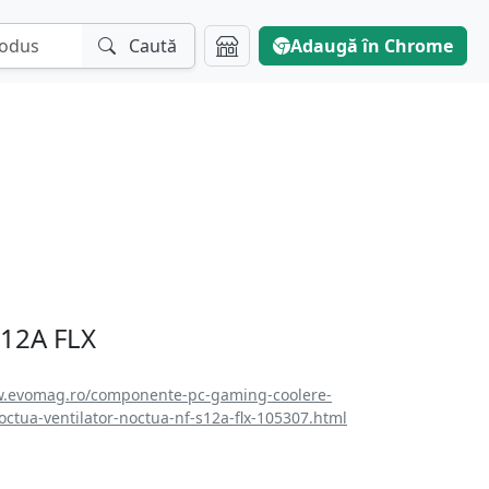
Caută
Adaugă în Chrome
S12A FLX
w.evomag.ro/componente-pc-gaming-coolere-
octua-ventilator-noctua-nf-s12a-flx-105307.html