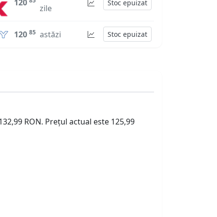
85
120
Stoc epuizat
zile
85
120
astăzi
Stoc epuizat
 132,99 RON. Prețul actual este 125,99