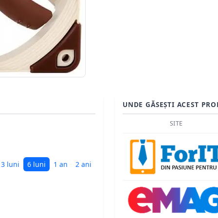
UNDE GĂSEȘTI ACEST PRO
SITE
3 luni
6 luni
1 an
2 ani