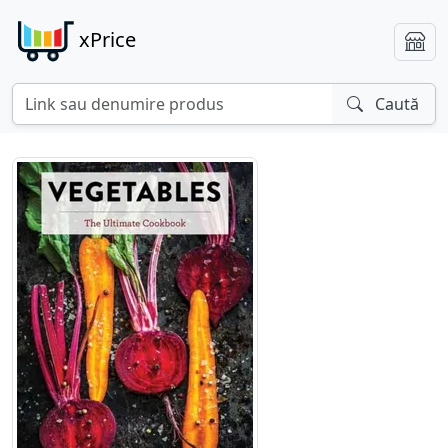
xPrice
Caută