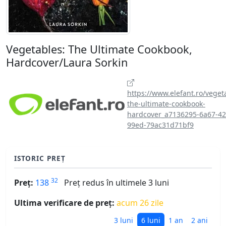
Vegetables: The Ultimate Cookbook,
Hardcover/Laura Sorkin
https://www.elefant.ro/veget
the-ultimate-cookbook-
hardcover_a7136295-6a67-42
99ed-79ac31d71bf9
ISTORIC PREȚ
32
Preț:
138
Preț redus în ultimele 3 luni
Ultima verificare de preț:
acum 26 zile
3 luni
6 luni
1 an
2 ani