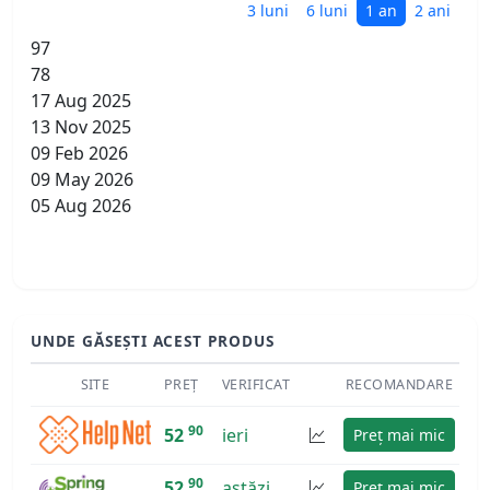
3 luni
6 luni
1 an
2 ani
97
78
17 Aug 2025
13 Nov 2025
09 Feb 2026
09 May 2026
05 Aug 2026
UNDE GĂSEȘTI ACEST PRODUS
SITE
PREȚ
VERIFICAT
RECOMANDARE
90
52
ieri
Preț mai mic
90
52
astăzi
Preț mai mic