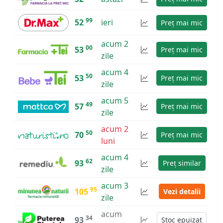
99
52
ieri
Preț mai mic
acum 2
00
53
Preț mai mic
zile
acum 4
50
53
Preț mai mic
zile
acum 5
49
57
Preț mai mic
zile
acum 2
50
70
Preț mai mic
luni
acum 4
62
93
Preț similar
zile
acum 3
95
105
Vezi detalii
zile
acum
34
93
Stoc epuizat