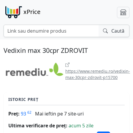
xPrice
Caută
Vedixin max 30cpr ZDROVIT
https://www.remediu.ro/vedixin-
max-30cpr-zdrovit-p15700
ISTORIC PREȚ
62
Preț:
93
Mai ieftin pe 7 site-uri
Ultima verificare de preț:
acum 5 zile