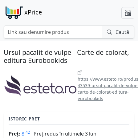
xPrice
Caută
Ursul pacalit de vulpe - Carte de colorat,
editura Eurobookids
https://www.esteto.ro/produs
43539-ursul-pacalit-de-vulpe
carte-de-colorat-editura-
eurobookids
ISTORIC PREȚ
42
Preț:
8
Preț redus în ultimele 3 luni