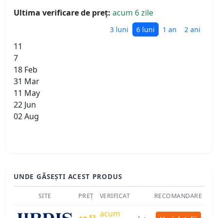
Ultima verificare de preț:
acum 6 zile
3 luni
6 luni
1 an
2 ani
11
7
18 Feb
31 Mar
11 May
22 Jun
02 Aug
UNDE GĂSEȘTI ACEST PRODUS
SITE
PREȚ
VERIFICAT
RECOMANDARE
acum
53