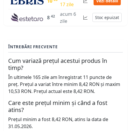
10
Vezi detalii
17 zile
acum 6
42
8
Stoc epuizat
zile
ÎNTREBĂRI FRECVENTE
Cum variază prețul acestui produs în
timp?
În ultimele 165 zile am înregistrat 11 puncte de
preț. Prețul a variat între minim 8,42 RON și maxim
10,53 RON. Prețul actual este 8,42 RON.
Care este prețul minim și când a fost
atins?
Prețul minim a fost 8,42 RON, atins la data de
31.05.2026.