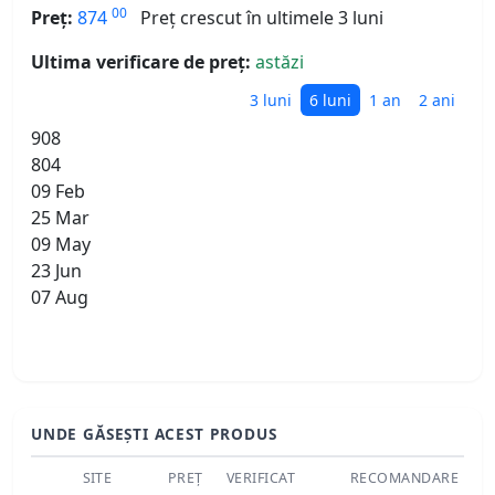
00
Preț:
874
Preț crescut în ultimele 3 luni
Ultima verificare de preț:
astăzi
3 luni
6 luni
1 an
2 ani
908
804
09 Feb
25 Mar
09 May
23 Jun
07 Aug
UNDE GĂSEȘTI ACEST PRODUS
SITE
PREȚ
VERIFICAT
RECOMANDARE