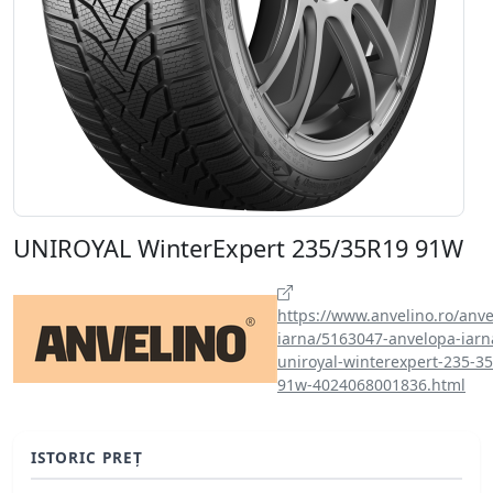
UNIROYAL WinterExpert 235/35R19 91W
https://www.anvelino.ro/anve
iarna/5163047-anvelopa-iarn
uniroyal-winterexpert-235-35
91w-4024068001836.html
ISTORIC PREȚ