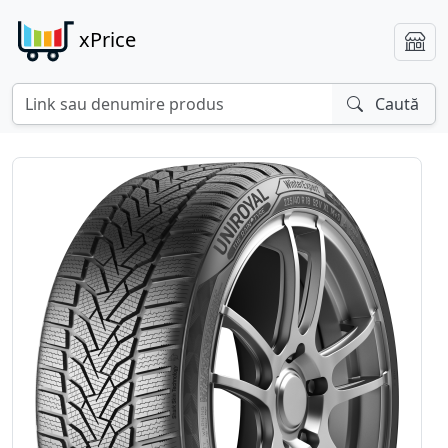
xPrice
Caută