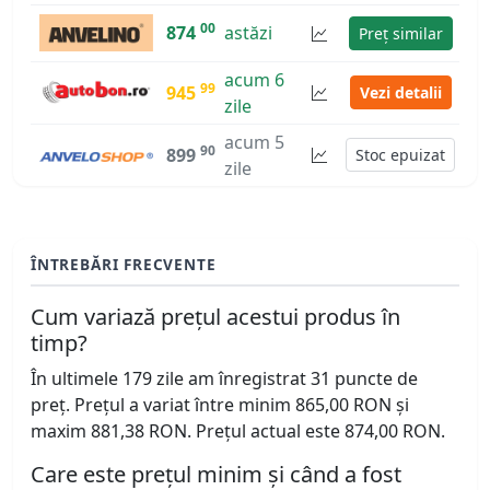
00
874
astăzi
Preț similar
acum 6
99
945
Vezi detalii
zile
acum 5
90
899
Stoc epuizat
zile
ÎNTREBĂRI FRECVENTE
Cum variază prețul acestui produs în
timp?
În ultimele 179 zile am înregistrat 31 puncte de
preț. Prețul a variat între minim 865,00 RON și
maxim 881,38 RON. Prețul actual este 874,00 RON.
Care este prețul minim și când a fost