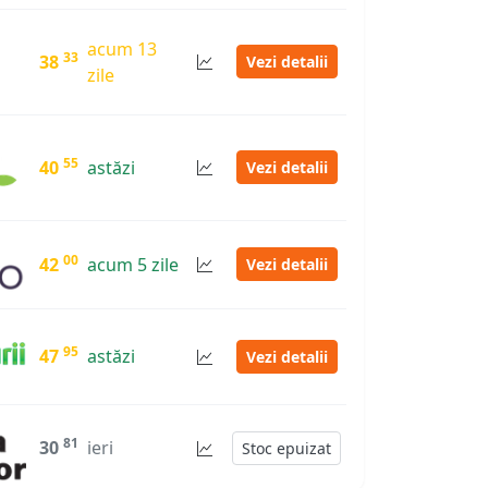
acum 13
33
38
Vezi detalii
zile
55
40
astăzi
Vezi detalii
00
42
acum 5 zile
Vezi detalii
95
47
astăzi
Vezi detalii
81
30
ieri
Stoc epuizat