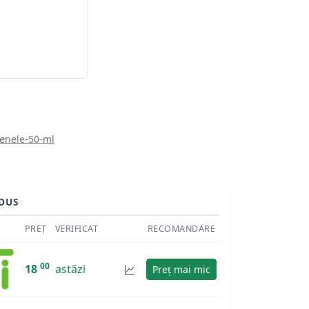
benele-50-ml
DUS
PREȚ
VERIFICAT
RECOMANDARE
00
18
astăzi
Preț mai mic