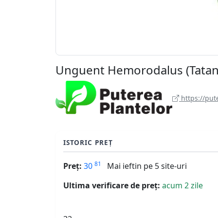
Unguent Hemorodalus (Tatane
https://put
ISTORIC PREȚ
81
Preț:
30
Mai ieftin pe 5 site-uri
Ultima verificare de preț:
acum 2 zile