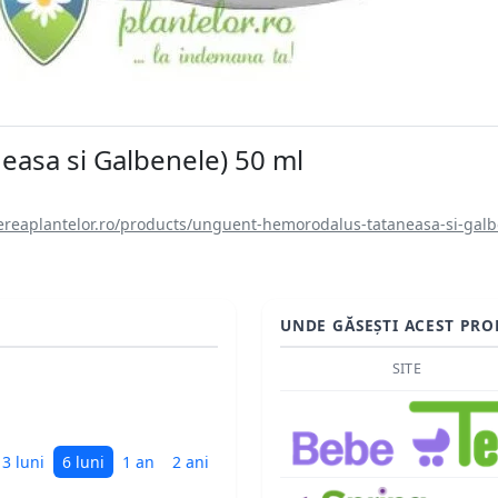
asa si Galbenele) 50 ml
ereaplantelor.ro/products/unguent-hemorodalus-tataneasa-si-gal
UNDE GĂSEȘTI ACEST PRO
SITE
3 luni
6 luni
1 an
2 ani