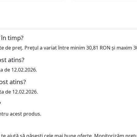
 în timp?
cte de preț. Prețul a variat între minim 30,81 RON și maxim 
st atins?
ta de 12.02.2026.
ost atins?
ta de 12.02.2026.
?
ntru acest produs.
 te ajută să găsești cele mai bune oferte. Monitorizăm preț