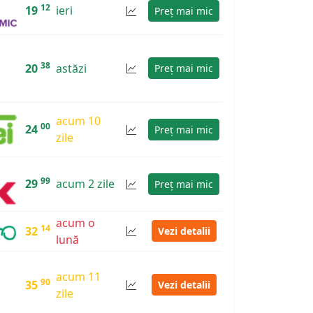
12
19
ieri
Preț mai mic
38
20
astăzi
Preț mai mic
acum 10
00
24
Preț mai mic
zile
99
29
acum 2 zile
Preț mai mic
acum o
14
32
Vezi detalii
lună
acum 11
90
35
Vezi detalii
zile