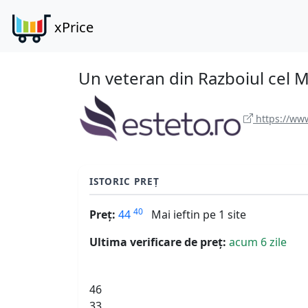
xPrice
Un veteran din Razboiul cel M
https://www
ISTORIC PREȚ
40
Preț:
44
Mai ieftin pe 1 site
Ultima verificare de preț:
acum 6 zile
46
33