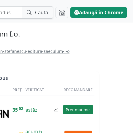
Caută
Adaugă în Chrome
m I.o.
an-stefanescu-editura-saeculum-i-o
DUS
PREȚ
VERIFICAT
RECOMANDARE
52
35
astăzi
Preț mai mic
acum 6