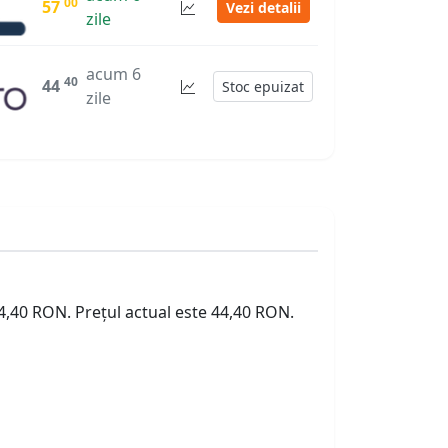
00
57
Vezi detalii
zile
acum 6
40
44
Stoc epuizat
zile
44,40 RON. Prețul actual este 44,40 RON.