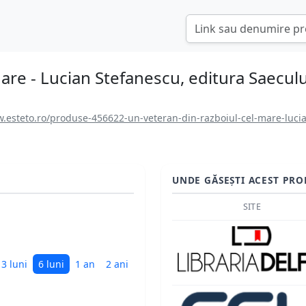
are - Lucian Stefanescu, editura Saeculu
.esteto.ro/produse-456622-un-veteran-din-razboiul-cel-mare-luci
UNDE GĂSEȘTI ACEST PRO
SITE
3 luni
6 luni
1 an
2 ani