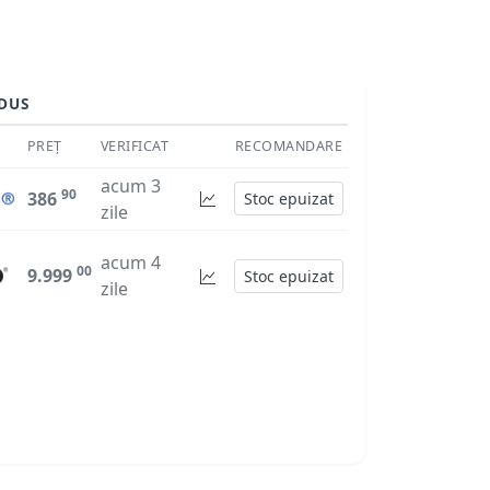
DUS
PREȚ
VERIFICAT
RECOMANDARE
acum 3
90
386
Stoc epuizat
zile
acum 4
00
9.999
Stoc epuizat
zile