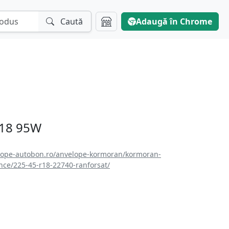
Caută
Adaugă în Chrome
R18 95W
lope-autobon.ro/anvelope-kormoran/kormoran-
nce/225-45-r18-22740-ranforsat/