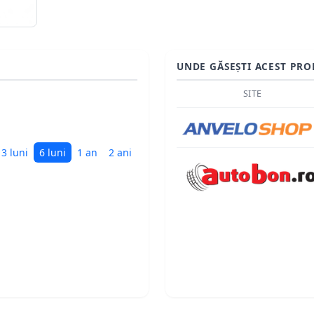
UNDE GĂSEȘTI ACEST PRO
SITE
3 luni
6 luni
1 an
2 ani