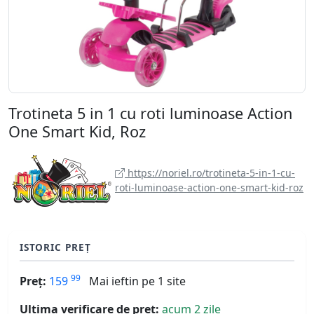
Trotineta 5 in 1 cu roti luminoase Action
One Smart Kid, Roz
https://noriel.ro/trotineta-5-in-1-cu-
roti-luminoase-action-one-smart-kid-roz
ISTORIC PREȚ
99
Preț:
159
Mai ieftin pe 1 site
Ultima verificare de preț:
acum 2 zile