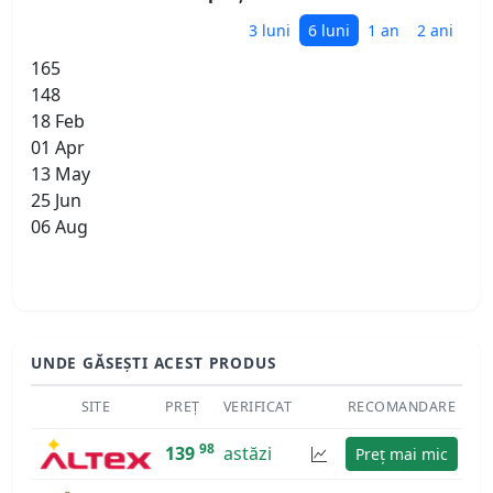
3 luni
6 luni
1 an
2 ani
165
148
18 Feb
01 Apr
13 May
25 Jun
06 Aug
UNDE GĂSEȘTI ACEST PRODUS
SITE
PREȚ
VERIFICAT
RECOMANDARE
98
139
astăzi
Preț mai mic