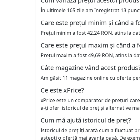
Cum variază prețul acestui produs
În ultimele 165 zile am înregistrat 13 pun
Care este prețul minim și când a fo
Prețul minim a fost 42,24 RON, atins la da
Care este prețul maxim și când a f
Prețul maxim a fost 49,69 RON, atins la da
Câte magazine vând acest produs
Am găsit 11 magazine online cu oferte pe
Ce este xPrice?
xPrice este un comparator de prețuri care
a-ți oferi istoricul de preț și alternative m
Cum mă ajută istoricul de preț?
Istoricul de preț îți arată cum a fluctuat 
aștepți o ofertă mai avantajoasă. De exem