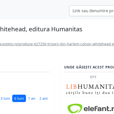
 Whitehead, editura Humanitas
.esteto.ro/produse-627250-trisorii-din-harlem-colson-whitehead-
UNDE GĂSEȘTI ACEST PRO
SITE
3 luni
6 luni
1 an
2 ani