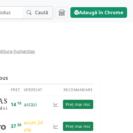
Caută
Adaugă în Chrome
editura-humanitas
DUS
PREȚ
VERIFICAT
RECOMANDARE
10
14
astăzi
Preț mai mic
acum 24
26
37
Preț mai mic
zile