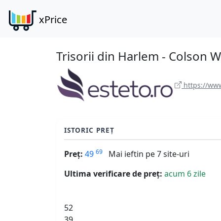
xPrice
Trisorii din Harlem - Colson
https://www
ISTORIC PREȚ
69
Preț:
49
Mai ieftin pe 7 site-uri
Ultima verificare de preț:
acum 6 zile
52
39