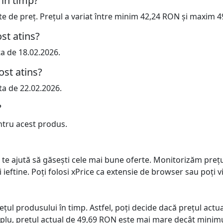
 în timp?
cte de preț. Prețul a variat între minim 42,24 RON și maxim 
st atins?
ta de 18.02.2026.
ost atins?
ta de 22.02.2026.
?
ntru acest produs.
 te ajută să găsești cele mai bune oferte. Monitorizăm preț
ai ieftine. Poți folosi xPrice ca extensie de browser sau poți vi
prețul produsului în timp. Astfel, poți decide dacă prețul ac
plu, prețul actual de 49,69 RON este mai mare decât minimu