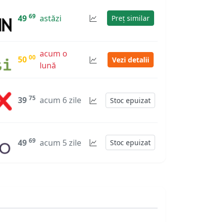
69
49
astăzi
Preț similar
acum o
00
50
Vezi detalii
lună
75
39
acum 6 zile
Stoc epuizat
69
49
acum 5 zile
Stoc epuizat