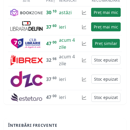
SITE
PREȚ
VERIFICAT
RECOMANDARE
10
30
astăzi
Preț mai mic
60
37
ieri
Preț mai mic
acum 4
00
47
Preț similar
zile
acum 4
98
32
Stoc epuizat
zile
60
37
ieri
Stoc epuizat
00
47
ieri
Stoc epuizat
ÎNTREBĂRI FRECVENTE