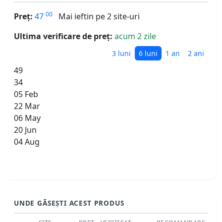
00
Preț:
47
Mai ieftin pe 2 site-uri
Ultima verificare de preț:
acum 2 zile
3 luni
6 luni
1 an
2 ani
49
34
05 Feb
22 Mar
06 May
20 Jun
04 Aug
UNDE GĂSEȘTI ACEST PRODUS