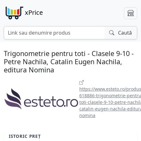
xPrice
Caută
Trigonometrie pentru toti - Clasele 9-10 -
Petre Nachila, Catalin Eugen Nachila,
editura Nomina
https://www.esteto.ro/produs
618886-trigonometrie-pentru
toti-clasele-9-10-petre-nachil
catalin-eugen-nachila-editur
nomina
ISTORIC PREȚ