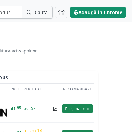
Caută
Adaugă în Chrome
tura-act-si-politon
DUS
PREȚ
VERIFICAT
RECOMANDARE
60
41
astăzi
Preț mai mic
acum 14