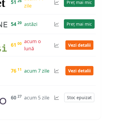
26
51
Preț mai mic
zile
20
54
astăzi
Preț mai mic
acum o
00
61
Vezi detalii
lună
11
76
acum 7 zile
Vezi detalii
27
60
acum 5 zile
Stoc epuizat