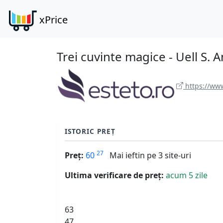
xPrice
Trei cuvinte magice - Uell S. 
https://www
ISTORIC PREȚ
27
Preț:
60
Mai ieftin pe 3 site-uri
Ultima verificare de preț:
acum 5 zile
63
47