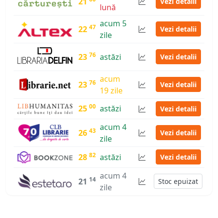
21
Vezi detalii
lună
acum 5
47
22
Vezi detalii
zile
76
23
astăzi
Vezi detalii
acum
76
23
Vezi detalii
19 zile
00
25
astăzi
Vezi detalii
acum 4
43
26
Vezi detalii
zile
82
28
astăzi
Vezi detalii
acum 4
14
21
Stoc epuizat
zile