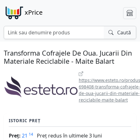
xPrice
Caută
Transforma Cofrajele De Oua. Jucarii Din
Materiale Reciclabile - Maite Balart
https://www.esteto.ro/produs
698408-transforma-cofrajele-
de-oua-jucarii-din-materiale-
reciclabile-maite-balart
ISTORIC PREȚ
14
Preț:
21
Preț redus în ultimele 3 luni