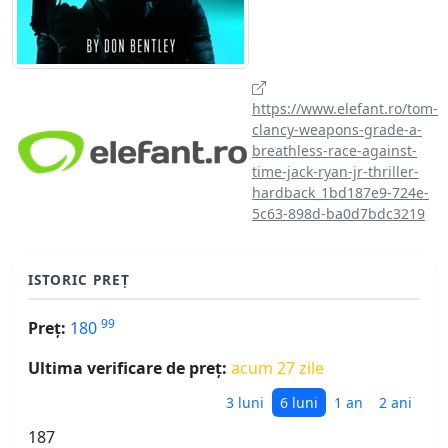
https://www.elefant.ro/tom-
clancy-weapons-grade-a-
breathless-race-against-
time-jack-ryan-jr-thriller-
hardback_1bd187e9-724e-
5c63-898d-ba0d7bdc3219
ISTORIC PREȚ
99
Preț:
180
Ultima verificare de preț:
acum 27 zile
3 luni
6 luni
1 an
2 ani
187