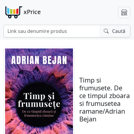
xPrice
Caută
Timp si
frumusete. De
ce timpul zboara
si frumusetea
ramane/Adrian
Bejan