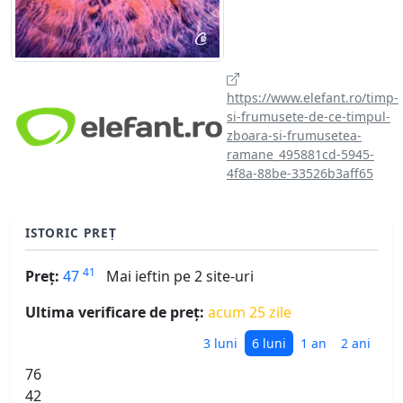
https://www.elefant.ro/timp-
si-frumusete-de-ce-timpul-
zboara-si-frumusetea-
ramane_495881cd-5945-
4f8a-88be-33526b3aff65
ISTORIC PREȚ
41
Preț:
47
Mai ieftin pe 2 site-uri
Ultima verificare de preț:
acum 25 zile
3 luni
6 luni
1 an
2 ani
76
42