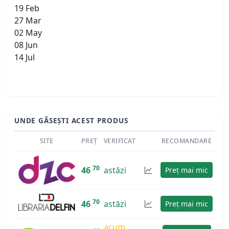
19 Feb
27 Mar
02 May
08 Jun
14 Jul
UNDE GĂSEȘTI ACEST PRODUS
SITE
PREȚ
VERIFICAT
RECOMANDARE
70
46
astăzi
Preț mai mic
70
46
astăzi
Preț mai mic
acum