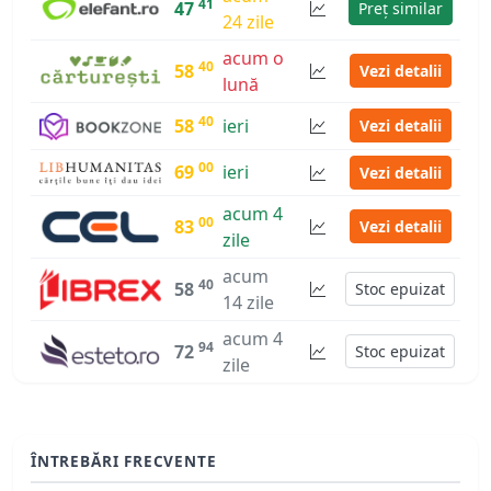
41
47
Preț similar
24 zile
acum o
40
58
Vezi detalii
lună
40
58
ieri
Vezi detalii
00
69
ieri
Vezi detalii
acum 4
00
83
Vezi detalii
zile
acum
40
58
Stoc epuizat
14 zile
acum 4
94
72
Stoc epuizat
zile
ÎNTREBĂRI FRECVENTE