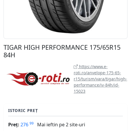
TIGAR HIGH PERFORMANCE 175/65R15
84H
https://www.e-
roti.ro/anvelope-175-65-
r15/turism/vara/tigar/high-
performance/iv-84h/id-
15023
ISTORIC PREȚ
99
Preț:
276
Mai ieftin pe 2 site-uri