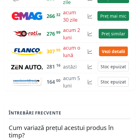
zile
acum
32
266
Preț mai mic
30 zile
acum 2
99
276
Preț similar
luni
acum o
99
307
Vezi detalii
lună
16
281
astăzi
Stoc epuizat
acum 5
00
164
Stoc epuizat
luni
ÎNTREBĂRI FRECVENTE
Cum variază prețul acestui produs în
timp?