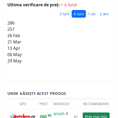
Ultima verificare de preț:
> o lună
3 luni
6 luni
1 an
2 ani
286
257
26 Feb
21 Mar
13 Apr
06 May
29 May
UNDE GĂSEȘTI ACEST PRODUS
SITE
PREȚ
VERIFICAT
RECOMANDARE
acum 4
99
260
Preț mai mic