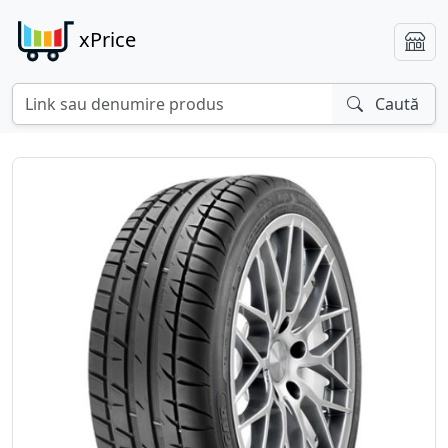
xPrice
Caută