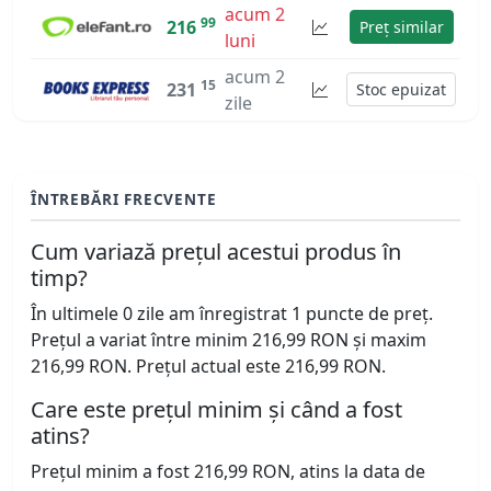
acum 2
99
216
Preț similar
luni
acum 2
15
231
Stoc epuizat
zile
ÎNTREBĂRI FRECVENTE
Cum variază prețul acestui produs în
timp?
În ultimele 0 zile am înregistrat 1 puncte de preț.
Prețul a variat între minim 216,99 RON și maxim
216,99 RON. Prețul actual este 216,99 RON.
Care este prețul minim și când a fost
atins?
Prețul minim a fost 216,99 RON, atins la data de