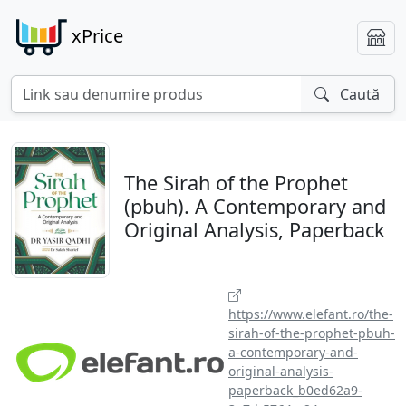
xPrice
Caută
The Sirah of the Prophet
(pbuh). A Contemporary and
Original Analysis, Paperback
https://www.elefant.ro/the-
sirah-of-the-prophet-pbuh-
a-contemporary-and-
original-analysis-
paperback_b0ed62a9-