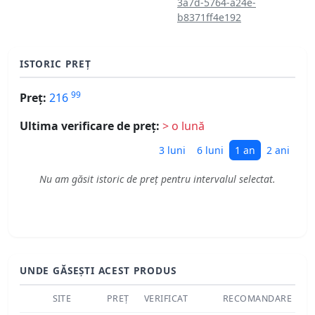
3a7d-5764-a24e-
b8371ff4e192
ISTORIC PREȚ
99
Preț:
216
Ultima verificare de preț:
> o lună
3 luni
6 luni
1 an
2 ani
Nu am găsit istoric de preț pentru intervalul selectat.
UNDE GĂSEȘTI ACEST PRODUS
SITE
PREȚ
VERIFICAT
RECOMANDARE