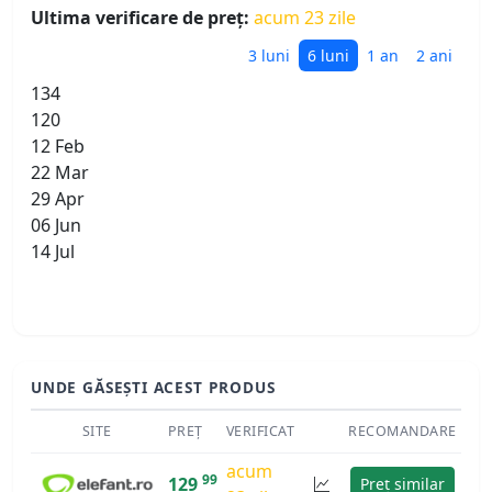
Ultima verificare de preț:
acum 23 zile
3 luni
6 luni
1 an
2 ani
134
120
12 Feb
22 Mar
29 Apr
06 Jun
14 Jul
UNDE GĂSEȘTI ACEST PRODUS
SITE
PREȚ
VERIFICAT
RECOMANDARE
acum
99
129
Preț similar