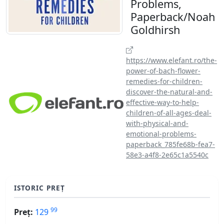
Problems,
Paperback/Noah
Goldhirsh
https://www.elefant.ro/the-
power-of-bach-flower-
remedies-for-children-
discover-the-natural-and-
effective-way-to-help-
children-of-all-ages-deal-
with-physical-and-
emotional-problems-
paperback_785fe68b-fea7-
58e3-a4f8-2e65c1a5540c
ISTORIC PREȚ
99
Preț:
129