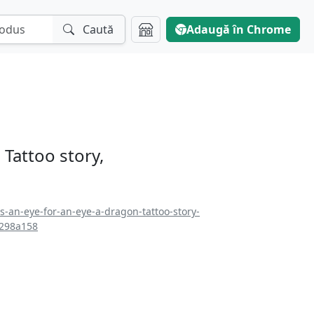
Caută
Adaugă în Chrome
 Tattoo story,
s-an-eye-for-an-eye-a-dragon-tattoo-story-
f298a158