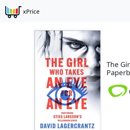
xPrice
The Gir
Paperb