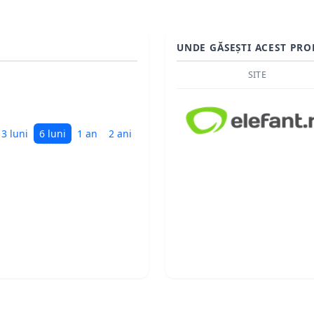
UNDE GĂSEȘTI ACEST PRO
SITE
3 luni
6 luni
1 an
2 ani