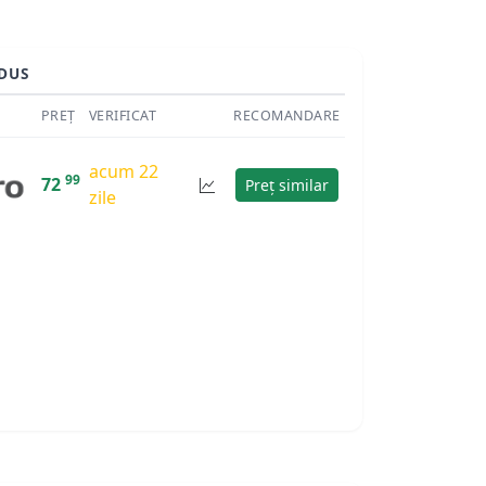
DUS
PREȚ
VERIFICAT
RECOMANDARE
acum 22
99
72
Preț similar
zile