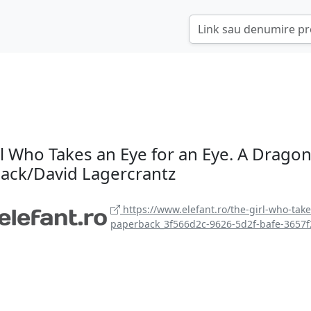
l Who Takes an Eye for an Eye. A Dragon
ack/David Lagercrantz
https://www.elefant.ro/the-girl-who-take
paperback_3f566d2c-9626-5d2f-bafe-3657