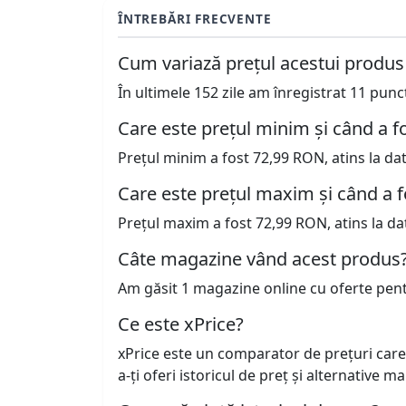
ÎNTREBĂRI FRECVENTE
Cum variază prețul acestui produs
În ultimele 152 zile am înregistrat 11 pun
Care este prețul minim și când a fo
Prețul minim a fost 72,99 RON, atins la da
Care este prețul maxim și când a f
Prețul maxim a fost 72,99 RON, atins la da
Câte magazine vând acest produs
Am găsit 1 magazine online cu oferte pen
Ce este xPrice?
xPrice este un comparator de prețuri care
a-ți oferi istoricul de preț și alternative m