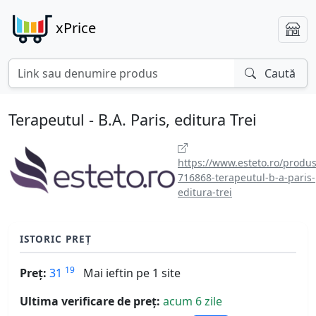
xPrice
Caută
Terapeutul - B.A. Paris, editura Trei
https://www.esteto.ro/produs
716868-terapeutul-b-a-paris-
editura-trei
ISTORIC PREȚ
19
Preț:
31
Mai ieftin pe 1 site
Ultima verificare de preț:
acum 6 zile