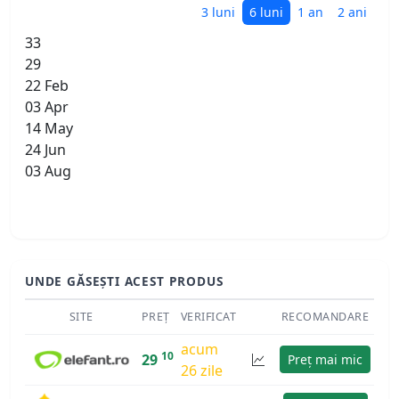
3 luni
6 luni
1 an
2 ani
33
29
22 Feb
03 Apr
14 May
24 Jun
03 Aug
UNDE GĂSEȘTI ACEST PRODUS
SITE
PREȚ
VERIFICAT
RECOMANDARE
acum
10
29
Preț mai mic
26 zile