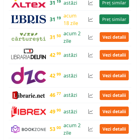
19
31
astăzi
Preț similar
acum
19
31
Preț similar
18 zile
acum 2
50
31
Vezi detalii
zile
99
42
astăzi
Vezi detalii
99
42
astăzi
Vezi detalii
77
46
astăzi
Vezi detalii
90
49
astăzi
Vezi detalii
acum 2
00
53
Vezi detalii
zile