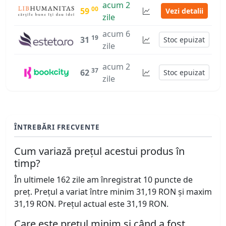
acum 2
00
59
Vezi detalii
zile
acum 6
19
31
Stoc epuizat
zile
acum 2
37
62
Stoc epuizat
zile
ÎNTREBĂRI FRECVENTE
Cum variază prețul acestui produs în
timp?
În ultimele 162 zile am înregistrat 10 puncte de
preț. Prețul a variat între minim 31,19 RON și maxim
31,19 RON. Prețul actual este 31,19 RON.
Care este prețul minim și când a fost