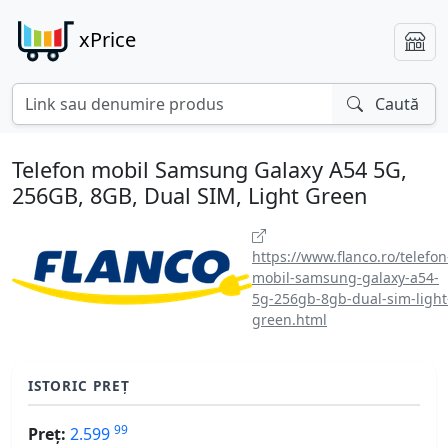
xPrice
Caută
Telefon mobil Samsung Galaxy A54 5G,
256GB, 8GB, Dual SIM, Light Green
https://www.flanco.ro/telefon
mobil-samsung-galaxy-a54-
5g-256gb-8gb-dual-sim-light
green.html
ISTORIC PREȚ
99
Preț:
2.599