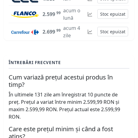
acum o
99
2.599
Stoc epuizat
lună
acum 4
99
2.699
Stoc epuizat
zile
ÎNTREBĂRI FRECVENTE
Cum variază prețul acestui produs în
timp?
În ultimele 131 zile am înregistrat 10 puncte de
preț. Prețul a variat între minim 2.599,99 RON și
maxim 2.599,99 RON. Prețul actual este 2.599,99
RON.
Care este prețul minim și când a fost
atins?