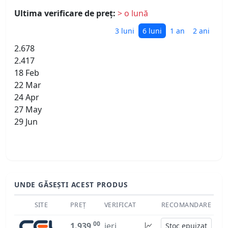
Ultima verificare de preț:
> o lună
3 luni
6 luni
1 an
2 ani
2.678
2.417
18 Feb
22 Mar
24 Apr
27 May
29 Jun
UNDE GĂSEȘTI ACEST PRODUS
SITE
PREȚ
VERIFICAT
RECOMANDARE
00
1.939
ieri
Stoc epuizat