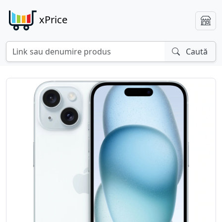
xPrice
Caută