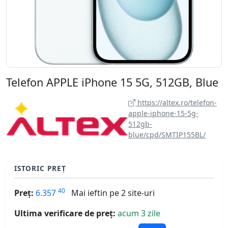
Telefon APPLE iPhone 15 5G, 512GB, Blue
https://altex.ro/telefon-
apple-iphone-15-5g-
512gb-
blue/cpd/SMTIP155BL/
ISTORIC PREȚ
40
Preț:
6.357
Mai ieftin pe 2 site-uri
Ultima verificare de preț:
acum 3 zile