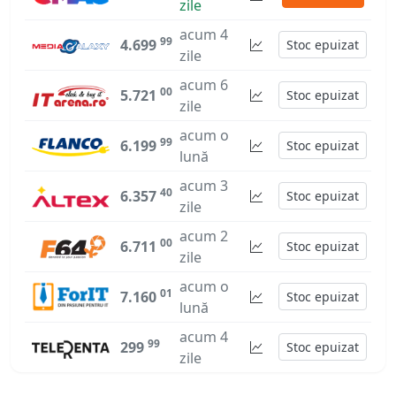
zile
acum 4
99
4.699
Stoc epuizat
zile
acum 6
00
5.721
Stoc epuizat
zile
acum o
99
6.199
Stoc epuizat
lună
acum 3
40
6.357
Stoc epuizat
zile
acum 2
00
6.711
Stoc epuizat
zile
acum o
01
7.160
Stoc epuizat
lună
acum 4
99
299
Stoc epuizat
zile