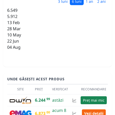
3 luni
6 luni
1 an
2 ani
6.549
5.912
13 Feb
28 Mar
10 May
22 Jun
04 Aug
UNDE GĂSEȘTI ACEST PRODUS
SITE
PREȚ
VERIFICAT
RECOMANDARE
99
6.244
astăzi
Preț mai mic
acum 8
00
6.873
Vezi detalii