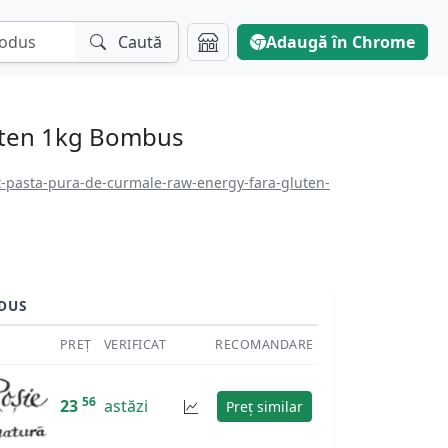
Caută
Adaugă în Chrome
luten 1kg Bombus
t-pasta-pura-de-curmale-raw-energy-fara-gluten-
DUS
PREȚ
VERIFICAT
RECOMANDARE
56
23
astăzi
Preț similar