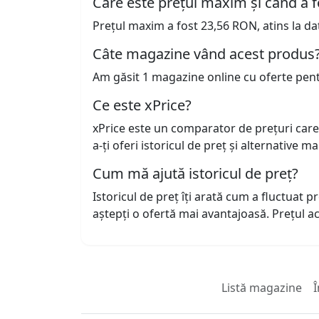
Care este prețul maxim și când a f
Prețul maxim a fost 23,56 RON, atins la da
Câte magazine vând acest produs
Am găsit 1 magazine online cu oferte pen
Ce este xPrice?
xPrice este un comparator de prețuri care
a-ți oferi istoricul de preț și alternative m
Cum mă ajută istoricul de preț?
Istoricul de preț îți arată cum a fluctuat 
aștepți o ofertă mai avantajoasă. Prețul 
Listă magazine
Î