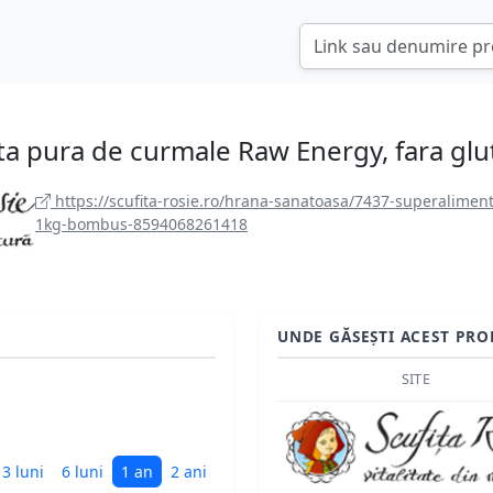
ta pura de curmale Raw Energy, fara g
https://scufita-rosie.ro/hrana-sanatoasa/7437-superalimen
1kg-bombus-8594068261418
UNDE GĂSEȘTI ACEST PRO
SITE
3 luni
6 luni
1 an
2 ani