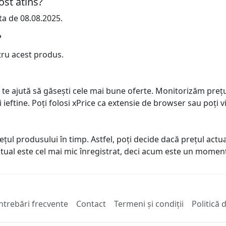
ost atins?
ta de 08.08.2025.
?
tru acest produs.
 te ajută să găsești cele mai bune oferte. Monitorizăm preț
ai ieftine. Poți folosi xPrice ca extensie de browser sau poți vi
prețul produsului în timp. Astfel, poți decide dacă prețul ac
actual este cel mai mic înregistrat, deci acum este un mome
ntrebări frecvente
Contact
Termeni și condiții
Politică 