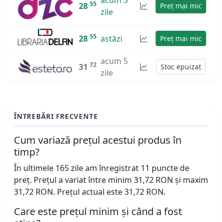
55
28
Preț mai mic
zile
55
28
astăzi
Preț mai mic
acum 5
72
31
Stoc epuizat
zile
ÎNTREBĂRI FRECVENTE
Cum variază prețul acestui produs în
timp?
În ultimele 165 zile am înregistrat 11 puncte de
preț. Prețul a variat între minim 31,72 RON și maxim
31,72 RON. Prețul actual este 31,72 RON.
Care este prețul minim și când a fost