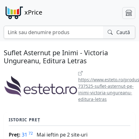
xPrice
Caută
Suflet Asternut pe Inimi - Victoria
Ungureanu, Editura Letras
https://www.esteto.ro/produs
737525-suflet-asternut-pe-
inimi-victoria-ungureanu-
editura-letras
ISTORIC PREȚ
72
Preț:
31
Mai ieftin pe 2 site-uri