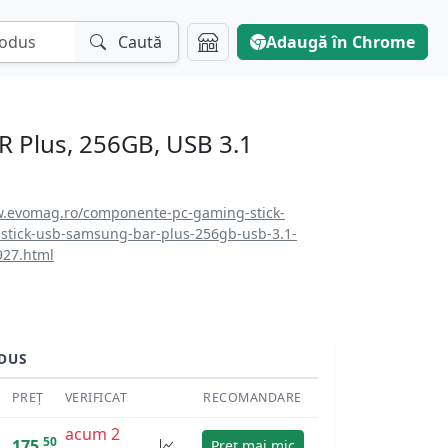
Caută
Adaugă în Chrome
 Plus, 256GB, USB 3.1
w.evomag.ro/componente-pc-gaming-stick-
stick-usb-samsung-bar-plus-256gb-usb-3.1-
927.html
DUS
PREȚ
VERIFICAT
RECOMANDARE
acum 2
50
175
Preț mai mic