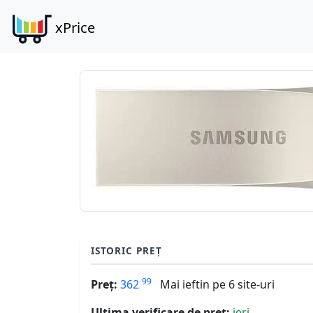
xPrice
ISTORIC PREȚ
99
Preț:
362
Mai ieftin pe 6 site-uri
Ultima verificare de preț:
ieri