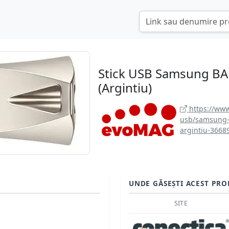
Stick USB Samsung BAR
(Argintiu)
https://ww
usb/samsung-
argintiu-3668
UNDE GĂSEȘTI ACEST PRO
SITE