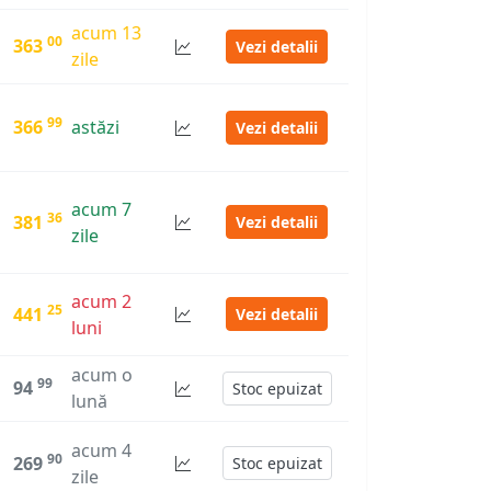
acum 13
00
363
Vezi detalii
zile
99
366
astăzi
Vezi detalii
acum 7
36
381
Vezi detalii
zile
acum 2
25
441
Vezi detalii
luni
acum o
99
94
Stoc epuizat
lună
acum 4
90
269
Stoc epuizat
zile