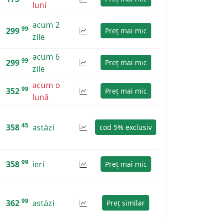
luni
acum 2
99
299
Preț mai mic
zile
acum 6
99
299
Preț mai mic
zile
acum o
99
352
Preț mai mic
lună
45
358
astăzi
cod 5% exclusiv
99
358
ieri
Preț mai mic
99
362
astăzi
Preț similar