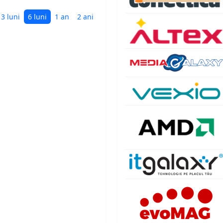
3 luni
6 luni
1 an
2 ani