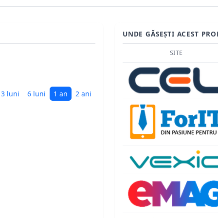
UNDE GĂSEȘTI ACEST PRO
SITE
3 luni
6 luni
1 an
2 ani