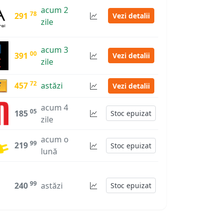
acum 2
78
291
Vezi detalii
zile
acum 3
00
391
Vezi detalii
zile
72
457
astăzi
Vezi detalii
acum 4
05
185
Stoc epuizat
zile
acum o
99
219
Stoc epuizat
lună
99
240
astăzi
Stoc epuizat