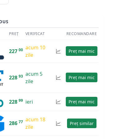
DUS
PREȚ
VERIFICAT
RECOMANDARE
acum 10
00
227
Preț mai mic
zile
acum 5
93
228
Preț mai mic
zile
99
228
ieri
Preț mai mic
acum 18
77
286
Preț similar
zile