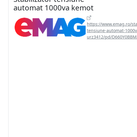
automat 1000va kemot
https://www.emag.ro/sta
tensiune-automat-1000v
urz3412/pd/D660Y0BBM